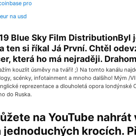
coinbase pro
 eur na usd
019 Blue Sky Film DistributionByl
a ten si říkal Já První. Chtěl ode
dcer, která ho má nejraději. Draho
nažím kouzlit úsměvy na tváři! ;) Na tomto kanálu naj
vlogy, scénky, infotainment a mnoho dalšího! Mým /V
nglické reprezentace a dlouholetá opora londýnské 
no do Ruska.
ůžete na YouTube nahrát 
 jednoduchých krocích. P