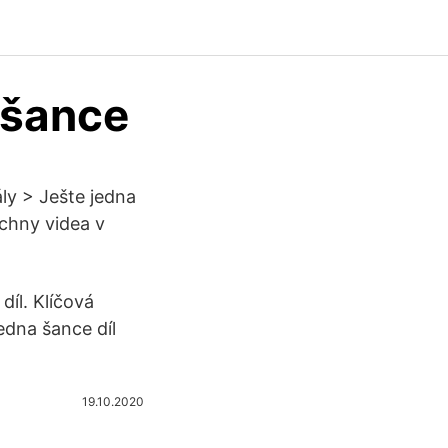
 šance
ály > Ješte jedna
echny videa v
díl. Klíčová
edna šance díl
19.10.2020