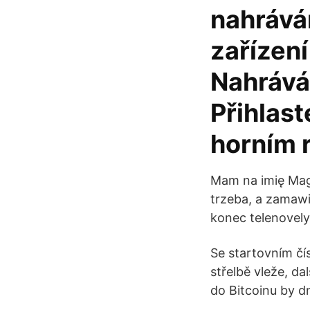
nahráván
zařízení
Nahrává
Přihlas
horním 
Mam na imię Mag
trzeba, a zamawi
konec telenovely.
Se startovním čí
střelbě vleže, da
do Bitcoinu by d