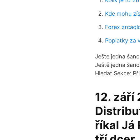
Kolik je to 2
Kde mohu zís
Forex zrcadl
Poplatky za 
Ješte jedna šance
Ještě jedna šance
Hledat Sekce: Přih
12. září
Distribu
říkal Já
tří dcer