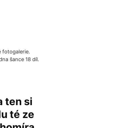
 fotogalerie.
dna šance 18 díl.
 ten si
du té ze
rahomíra