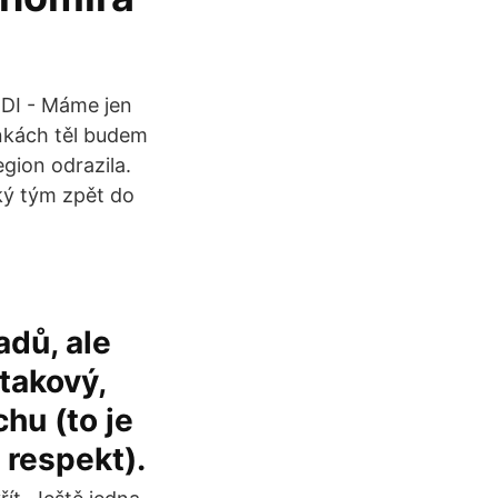
ĚDI - Máme jen
inkách těl budem
egion odrazila.
ský tým zpět do
adů, ale
 takový,
chu (to je
 respekt).