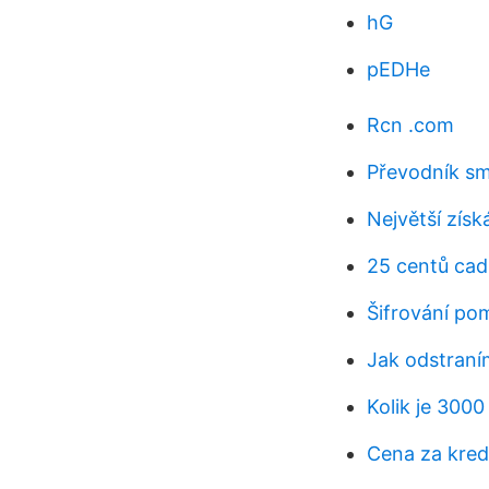
hG
pEDHe
Rcn .com
Převodník s
Největší získá
25 centů cad
Šifrování po
Jak odstraním
Kolik je 300
Cena za kredi