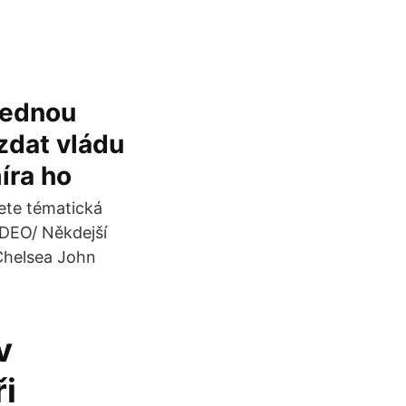
 jednou
vzdat vládu
míra ho
dete tématická
IDEO/ Někdejší
Chelsea John
v
ři