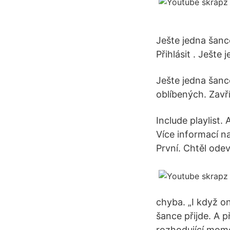
Ješte jedna šance
Přihlásit . Ješte 
Ješte jedna šance 
oblíbených. Zavří
Include playlist.
Více informací na
První. Chtěl odev
chyba. „I když on
šance přijde. A př
rozhodující mom