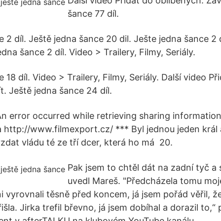
Další video Přidat do oblíbených. Zav
šance 77 díl.
 2 díl. Ještě jedna šance 20 dil. Ješte jedna šance 2 
jedna šance 2 díl. Video > Trailery, Filmy, Seriály.
18 díl. Video > Trailery, Filmy, Seriály. Další video Př
t. Ještě jedna šance 24 díl.
 An error occurred while retrieving sharing information
 http://www.filmexport.cz/ *** Byl jednou jeden král a
zdat vládu té ze tří dcer, která ho má 20.
Pak jsem to chtěl dát na zadní tyč a s
uvedl Mareš. "Předcházela tomu mo
i vyrovnali těsně před koncem, já jsem pořád věřil, že
išla. Jirka trefil břevno, já jsem dobíhal a dorazil to,“
ent v afterTALKU na klubovém YouTube kanálu.