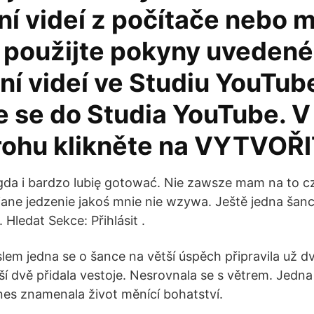
í videí z počítače nebo 
 použijte pokyny uvedené
ní videí ve Studiu YouTub
te se do Studia YouTube. 
rohu klikněte na VYTVOŘI
da i bardzo lubię gotować. Nie zawsze mam na to cz
ane jedzenie jakoś mnie nie wzywa. Ještě jedna šance
 Hledat Sekce: Přihlásit .
slem jedna se o šance na větší úspěch připravila už 
lší dvě přidala vestoje. Nesrovnala se s větrem. Jedna
nes znamenala život měnící bohatství.