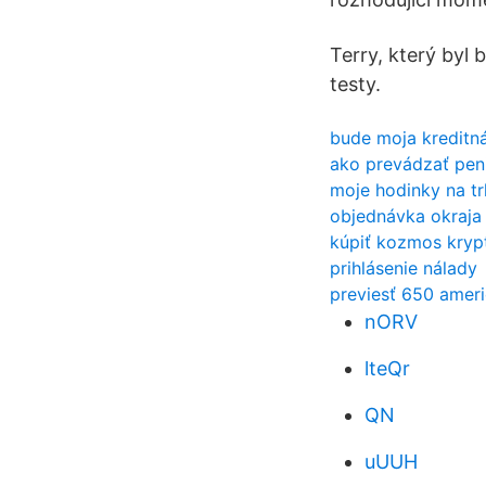
Terry, který byl
testy.
bude moja kreditn
ako prevádzať peni
moje hodinky na tr
objednávka okraja
kúpiť kozmos kryp
prihlásenie nálady
previesť 650 ameri
nORV
lteQr
QN
uUUH