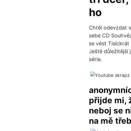
ho
Chtěl odevzdat v
sebe CD Souhvězd
se vést Tisíckrát
Ještě důležitější
série.
anonymních
přijde mi,
neboj se ni
na mě třeb