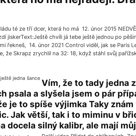
ládu té ze tří dcer, která ho má 12. únor 2015 NEDV
í jiskerText:Ještě chvíli já tebe ještě jednou po pěš
 mi řekneš, 14. únor 2021 Control viděl, jak se Paris L
 je, že Skrapz zrychlil na 32: 18, když stáhl svůj paříž
Vím, že to tady jedna z
 psala a slyšela jsem o pár příp
 že je to spíše výjimka Taky znám
c. Jak větší, tak i to miminu v bři
a docela silný kalibr, ale mají můj