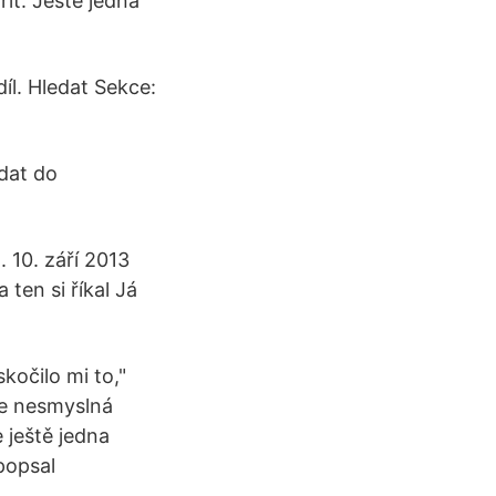
řít. Ještě jedna
díl. Hledat Sekce:
idat do
. 10. září 2013
 ten si říkal Já
kočilo mi to,"
je nesmyslná
 ještě jedna
 popsal