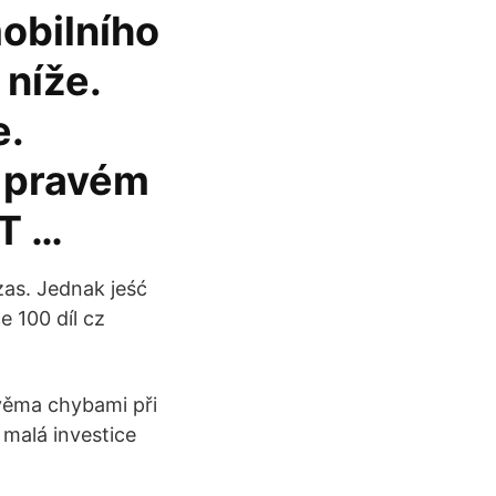
mobilního
 níže.
e.
V pravém
T …
as. Jednak jeść
 100 díl cz
dvěma chybami při
 malá investice