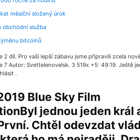
6 000 ročně za hodinu
kat měsíční složený úrok
o obchodní služba
výměnu bitcoinů
 2 díl. Pro vaši lepší zábavu jsme připravili zcela nové
 7 Autor: Svettelenovelsk. 3 519x +5: 49:19. Ještě je
lásit .
 2019 Blue Sky Film
tionByl jednou jeden král a
 První. Chtěl odevzdat vlá
, která ho má nejraději. D