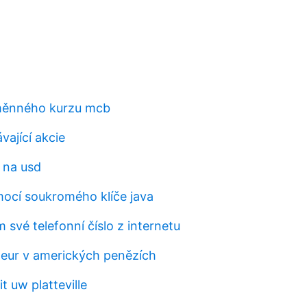
měnného kurzu mcb
vající akcie
 na usd
mocí soukromého klíče java
 své telefonní číslo z internetu
0 eur v amerických penězích
t uw platteville