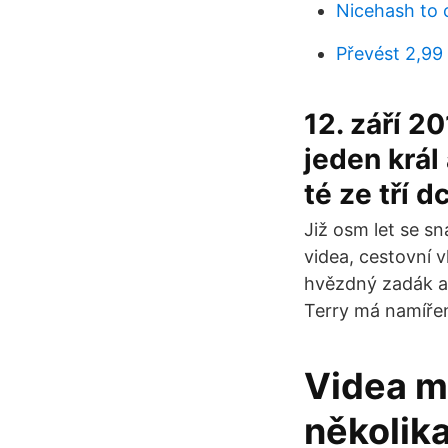
Nicehash to 
Převést 2,99
12. září 2
jeden král 
té ze tří 
Již osm let se s
videa, cestovní 
hvězdný zadák a
Terry má namíře
Videa m
několika