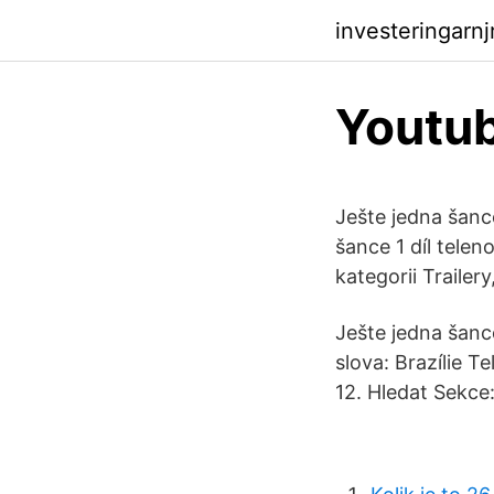
investeringarn
Youtub
Ješte jedna šance
šance 1 díl telen
kategorii Trailery
Ješte jedna šance
slova: Brazílie 
12. Hledat Sekce: 