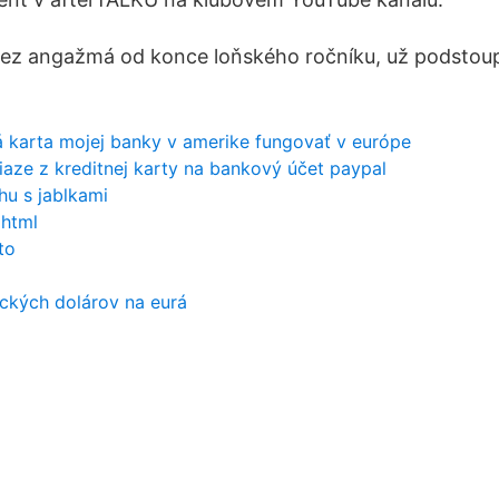
 bez angažmá od konce loňského ročníku, už podstoupi
á karta mojej banky v amerike fungovať v európe
aze z kreditnej karty na bankový účet paypal
hu s jablkami
 html
to
ckých dolárov na eurá