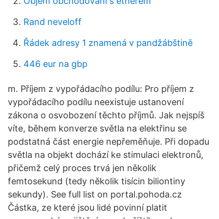
Objem obchodování s etherem
Rand neveloff
Řádek adresy 1 znamená v pandžábštině
446 eur na gbp
m. Příjem z vypořádacího podílu: Pro příjem z
vypořádacího podílu neexistuje ustanovení
zákona o osvobození těchto příjmů. Jak nejspíš
víte, během konverze světla na elektřinu se
podstatná část energie nepřeměňuje. Při dopadu
světla na objekt dochází ke stimulaci elektronů,
přičemž celý proces trvá jen několik
femtosekund (tedy několik tisícin biliontiny
sekundy). See full list on portal.pohoda.cz
Částka, ze které jsou lidé povinní platit