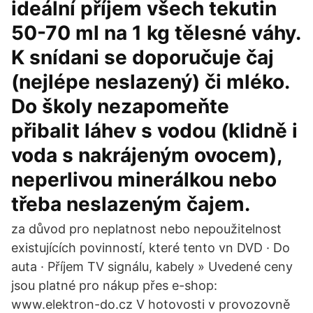
ideální příjem všech tekutin
50-70 ml na 1 kg tělesné váhy.
K snídani se doporučuje čaj
(nejlépe neslazený) či mléko.
Do školy nezapomeňte
přibalit láhev s vodou (klidně i
voda s nakrájeným ovocem),
neperlivou minerálkou nebo
třeba neslazeným čajem.
za důvod pro neplatnost nebo nepoužitelnost
existujících povinností, které tento vn DVD · Do
auta · Příjem TV signálu, kabely » Uvedené ceny
jsou platné pro nákup přes e-shop:
www.elektron-do.cz V hotovosti v provozovně