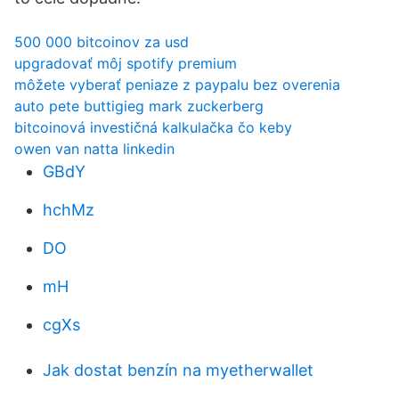
500 000 bitcoinov za usd
upgradovať môj spotify premium
môžete vyberať peniaze z paypalu bez overenia
auto pete buttigieg mark zuckerberg
bitcoinová investičná kalkulačka čo keby
owen van natta linkedin
GBdY
hchMz
DO
mH
cgXs
Jak dostat benzín na myetherwallet